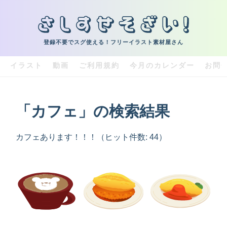
登録不要でスグ使える！フリーイラスト素材屋さん
イラスト
動画
ご利用規約
今月のカレンダー
お問
「カフェ」の検索結果
カフェあります！！！（ヒット件数: 44）