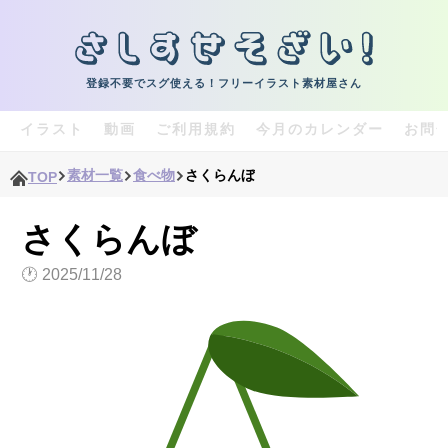
登録不要でスグ使える！フリーイラスト素材屋さん
イラスト
動画
ご利用規約
今月のカレンダー
お問
素材一覧
食べ物
さくらんぼ
TOP
さくらんぼ
🕐
2025/11/28