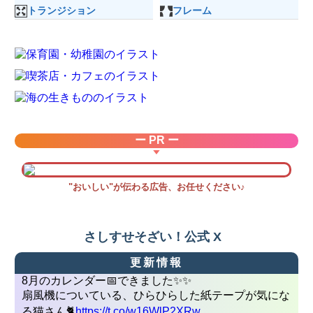
トランジション
フレーム
ー PR ー
"おいしい"が伝わる広告、お任せください♪
さしすせそざい！公式 X
更新情報
8月のカレンダー📅できました✨✨
扇風機についている、ひらひらした紙テープが気にな
る猫さん🐈
https://t.co/w16WlP2XRw