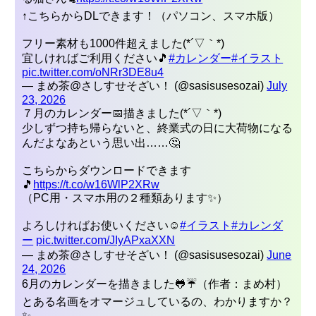
↑こちらからDLできます！（パソコン、スマホ版）
フリー素材も1000件超えました(*´▽｀*)
宜しければご利用ください🎵
#カレンダー
#イラスト
pic.twitter.com/oNRr3DE8u4
— まめ茶@さしすせそざい！ (@sasisusesozai)
July
23, 2026
７月のカレンダー📅描きました(*´▽｀*)
少しずつ持ち帰らないと、終業式の日に大荷物になる
んだよなあという思い出……🤔
こちらからダウンロードできます
🎵
https://t.co/w16WlP2XRw
（PC用・スマホ用の２種類あります✨）
よろしければお使いください☺
#イラスト
#カレンダ
ーㅤㅤㅤ
pic.twitter.com/JIyAPxaXXN
— まめ茶@さしすせそざい！ (@sasisusesozai)
June
24, 2026
6月のカレンダーを描きました🐸☔（作者：まめ村）
とある名画をオマージュしているの、わかりますか？
✨