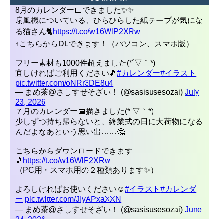
8月のカレンダー📅できました✨✨
扇風機についている、ひらひらした紙テープが気にな
る猫さん🐈
https://t.co/w16WlP2XRw
↑こちらからDLできます！（パソコン、スマホ版）
フリー素材も1000件超えました(*´▽｀*)
宜しければご利用ください🎵
#カレンダー
#イラスト
pic.twitter.com/oNRr3DE8u4
— まめ茶@さしすせそざい！ (@sasisusesozai)
July
23, 2026
７月のカレンダー📅描きました(*´▽｀*)
少しずつ持ち帰らないと、終業式の日に大荷物になる
んだよなあという思い出……🤔
こちらからダウンロードできます
🎵
https://t.co/w16WlP2XRw
（PC用・スマホ用の２種類あります✨）
よろしければお使いください☺
#イラスト
#カレンダ
ーㅤㅤㅤ
pic.twitter.com/JIyAPxaXXN
— まめ茶@さしすせそざい！ (@sasisusesozai)
June