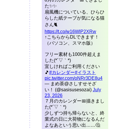
た✨✨
扇風機についている、ひらひ
らした紙テープが気になる猫
さん🐈
https://t.co/w16WlP2XRw
↑こちらからDLできます！
（パソコン、スマホ版）
フリー素材も1000件超えま
した(*´▽｀*)
宜しければご利用ください
🎵
#カレンダー
#イラスト
pic.twitter.com/oNRr3DE8u4
— まめ茶@さしすせそざ
い！ (@sasisusesozai)
July
23, 2026
７月のカレンダー📅描きまし
た(*´▽｀*)
少しずつ持ち帰らないと、終
業式の日に大荷物になるんだ
よなあという思い出……🤔