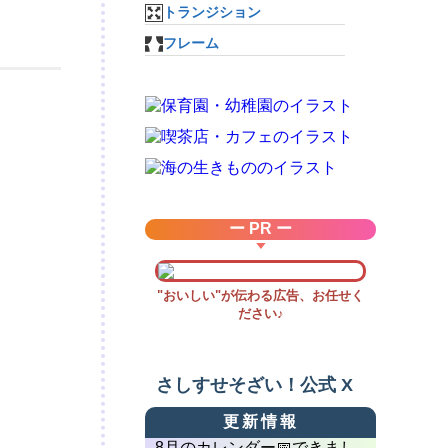
トランジション
フレーム
ー PR ー
"おいしい"が伝わる広告、お任せく
ださい♪
さしすせそざい！公式 X
更新情報
8月のカレンダー📅できまし