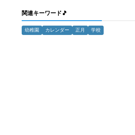
関連キーワード🎵
幼稚園
カレンダー
正月
学校