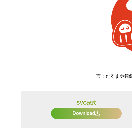
一言：
だるまや鏡
SVG形式
Download