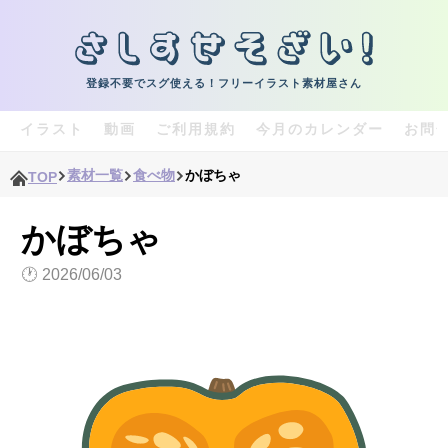
登録不要でスグ使える！フリーイラスト素材屋さん
イラスト
動画
ご利用規約
今月のカレンダー
お問
素材一覧
食べ物
かぼちゃ
TOP
かぼちゃ
🕐
2026/06/03