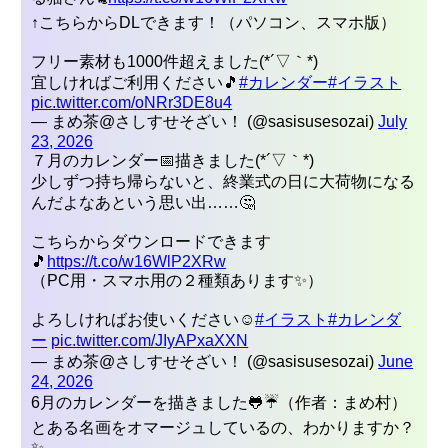
↑こちらからDLできます！（パソコン、スマホ版）
フリー素材も1000件超えました(*´▽｀*)
宜しければご利用ください🎵
#カレンダー
#イラスト
pic.twitter.com/oNRr3DE8u4
— まめ茶@さしすせそざい！ (@sasisusesozai)
July
23, 2026
７月のカレンダー📅描きました(*´▽｀*)
少しずつ持ち帰らないと、終業式の日に大荷物になる
んだよなあという思い出……🤔
こちらからダウンロードできます
🎵
https://t.co/w16WlP2XRw
（PC用・スマホ用の２種類あります✨）
よろしければお使いください☺
#イラスト
#カレンダ
ーㅤㅤㅤ
pic.twitter.com/JIyAPxaXXN
— まめ茶@さしすせそざい！ (@sasisusesozai)
June
24, 2026
6月のカレンダーを描きました🐸☔（作者：まめ村）
とある名画をオマージュしているの、わかりますか？
✨