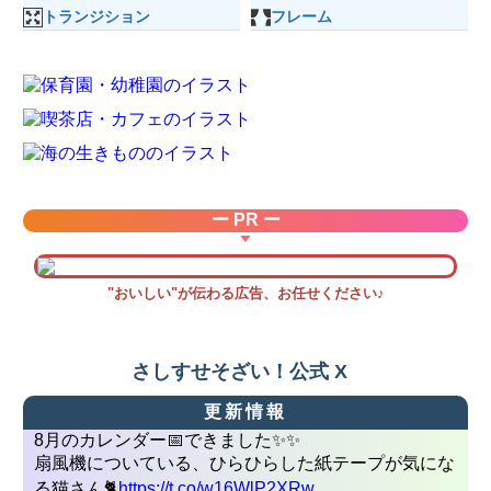
トランジション
フレーム
ー PR ー
"おいしい"が伝わる広告、お任せください♪
さしすせそざい！公式 X
更新情報
8月のカレンダー📅できました✨✨
扇風機についている、ひらひらした紙テープが気にな
る猫さん🐈
https://t.co/w16WlP2XRw