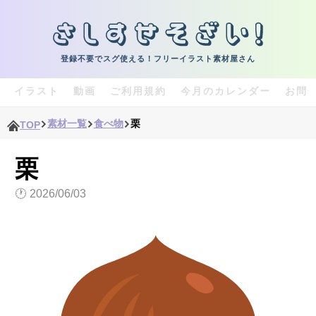
登録不要でスグ使える！フリーイラスト素材屋さん
イラスト
動画
ご利用規約
今月のカレンダー
お問
素材一覧
食べ物
栗
TOP
栗
🕐
2026/06/03