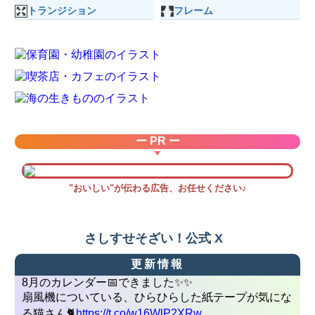
トランジション
フレーム
ー PR ー
"おいしい"が伝わる広告、お任せください♪
さしすせそざい！公式 X
更新情報
8月のカレンダー📅できました✨✨
扇風機についている、ひらひらした紙テープが気にな
る猫さん🐈
https://t.co/w16WlP2XRw