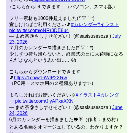
↑こちらからDLできます！（パソコン、スマホ版）
フリー素材も1000件超えました(*´▽｀*)
宜しければご利用ください🎵
#カレンダー
#イラスト
pic.twitter.com/oNRr3DE8u4
— まめ茶@さしすせそざい！ (@sasisusesozai)
July
23, 2026
７月のカレンダー📅描きました(*´▽｀*)
少しずつ持ち帰らないと、終業式の日に大荷物になる
んだよなあという思い出……🤔
こちらからダウンロードできます
🎵
https://t.co/w16WlP2XRw
（PC用・スマホ用の２種類あります✨）
よろしければお使いください☺
#イラスト
#カレンダ
ーㅤㅤㅤ
pic.twitter.com/JIyAPxaXXN
— まめ茶@さしすせそざい！ (@sasisusesozai)
June
24, 2026
6月のカレンダーを描きました🐸☔（作者：まめ村）
とある名画をオマージュしているの、わかりますか？
✨