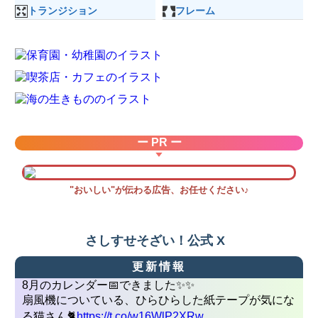
トランジション
フレーム
ー PR ー
"おいしい"が伝わる広告、お任せください♪
さしすせそざい！公式 X
更新情報
8月のカレンダー📅できました✨✨
扇風機についている、ひらひらした紙テープが気にな
る猫さん🐈
https://t.co/w16WlP2XRw