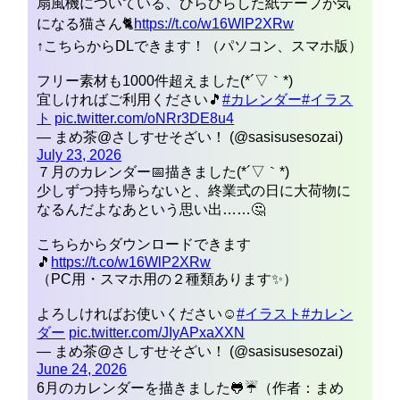
扇風機についている、ひらひらした紙テープが気
になる猫さん🐈
https://t.co/w16WlP2XRw
↑こちらからDLできます！（パソコン、スマホ版）
フリー素材も1000件超えました(*´▽｀*)
宜しければご利用ください🎵
#カレンダー
#イラス
ト
pic.twitter.com/oNRr3DE8u4
— まめ茶@さしすせそざい！ (@sasisusesozai)
July 23, 2026
７月のカレンダー📅描きました(*´▽｀*)
少しずつ持ち帰らないと、終業式の日に大荷物に
なるんだよなあという思い出……🤔
こちらからダウンロードできます
🎵
https://t.co/w16WlP2XRw
（PC用・スマホ用の２種類あります✨）
よろしければお使いください☺
#イラスト
#カレン
ダーㅤㅤㅤ
pic.twitter.com/JIyAPxaXXN
— まめ茶@さしすせそざい！ (@sasisusesozai)
June 24, 2026
6月のカレンダーを描きました🐸☔（作者：まめ