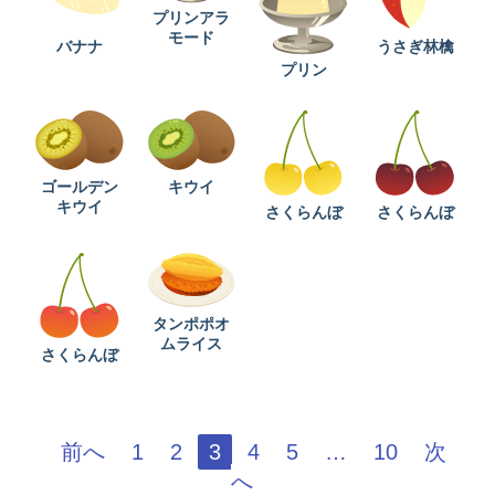
プリンアラ
モード
バナナ
うさぎ林檎
プリン
ゴールデン
キウイ
キウイ
さくらんぼ
さくらんぼ
タンポポオ
ムライス
さくらんぼ
前へ
1
2
3
4
5
…
10
次
へ