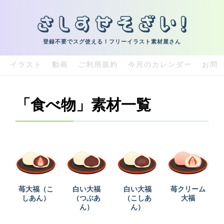
登録不要でスグ使える！フリーイラスト素材屋さん
イラスト
動画
ご利用規約
今月のカレンダー
お問
「食べ物」素材一覧
苺大福（こ
白い大福
白い大福
苺クリーム
しあん）
（つぶあ
（こしあ
大福
ん）
ん）